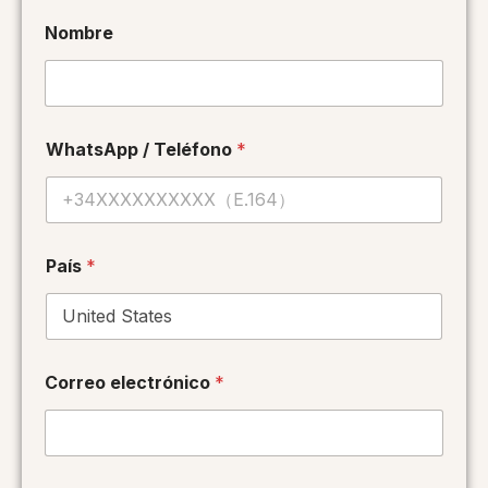
Nombre
WhatsApp / Teléfono
*
País
*
d
Correo electrónico
*
e
l
a
c
o