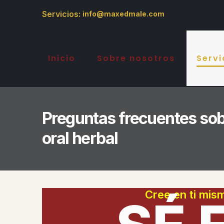
Servicios:
info@maxedmale.com
Inicio
Sobre nosotros
Servi
Preguntas frecuentes sobr
oral herbal
Cree en ti mis