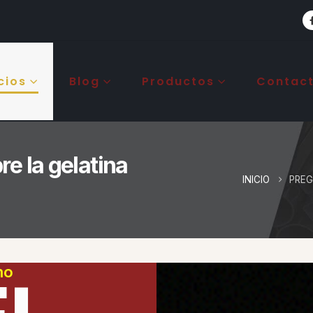
cios
Blog
Productos
Contac
e la gelatina
INICIO
PREG
mo