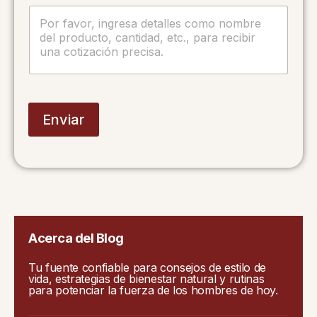
e
c
t
r
ó
n
i
c
o
Enviar
*
*
Acerca del Blog
Tu fuente confiable para consejos de estilo de
vida, estrategias de bienestar natural y rutinas
para potenciar la fuerza de los hombres de hoy.