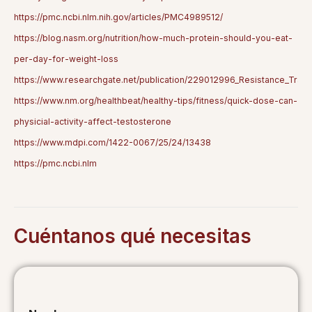
https://pmc.ncbi.nlm.nih.gov/articles/PMC4989512/
https://blog.nasm.org/nutrition/how-much-protein-should-you-eat-
per-day-for-weight-loss
https://www.researchgate.net/publication/229012996_Resistance_Train
https://www.nm.org/healthbeat/healthy-tips/fitness/quick-dose-can-
physicial-activity-affect-testosterone
https://www.mdpi.com/1422-0067/25/24/13438
https://pmc.ncbi.nlm
Cuéntanos qué necesitas