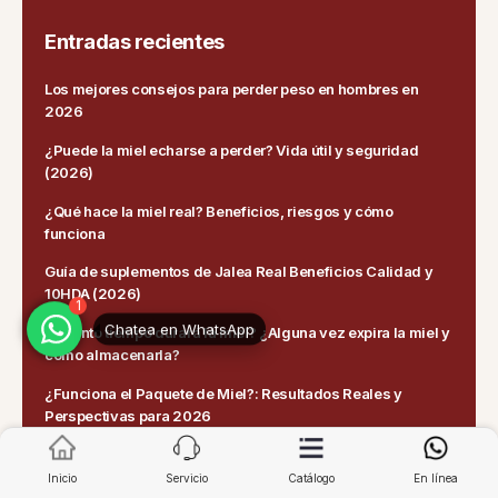
Entradas recientes
Los mejores consejos para perder peso en hombres en
2026
¿Puede la miel echarse a perder? Vida útil y seguridad
(2026)
¿Qué hace la miel real? Beneficios, riesgos y cómo
funciona
1
Guía de suplementos de Jalea Real Beneficios Calidad y
Chatea en WhatsApp
10HDA (2026)
¿Cuánto tiempo durará la miel? ¿Alguna vez expira la miel y
cómo almacenarla?
¿Funciona el Paquete de Miel?: Resultados Reales y
Perspectivas para 2026
Inicio
Servicio
Catálogo
En línea