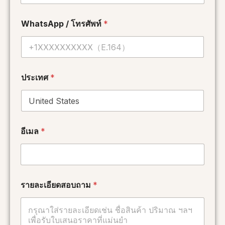
WhatsApp / โทรศัพท์
*
ประเทศ
*
*
อีเมล
*
โ
ท
ร
ศั
พ
ท์
รายละเอียดสอบถาม
*
W
h
a
t