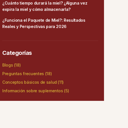
¿Cuánto tiempo durará la miel? ¿Alguna vez
expira la miel y cómo almacenarla?
¿Funciona el Paquete de Miel?: Resultados
Reales y Perspectivas para 2026
Categorías
Blogs
(18)
Preguntas frecuentes
(18)
Conceptos básicos de salud
(11)
Información sobre suplementos
(5)