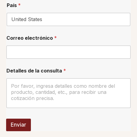
País
*
Correo electrónico
*
*
Detalles de la consulta
*
P
a
í
s
d
e
l
N
o
m
Enviar
b
r