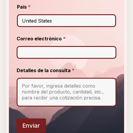
c
t
País
*
r
ó
n
i
c
Correo electrónico
*
o
l
a
Detalles de la consulta
*
Enviar