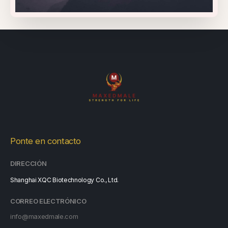
Ponte en contacto
DIRECCIÓN
Shanghai XQC Biotechnology Co., Ltd.
CORREO ELECTRÓNICO
info@maxedmale.com