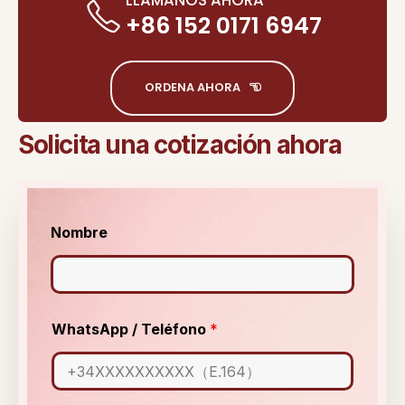
LLÁMANOS AHORA
+86 152 0171 6947
ORDENA AHORA
Solicita una cotización ahora
c
Nombre
o
n
s
u
l
t
WhatsApp / Teléfono
*
a
e
l
e