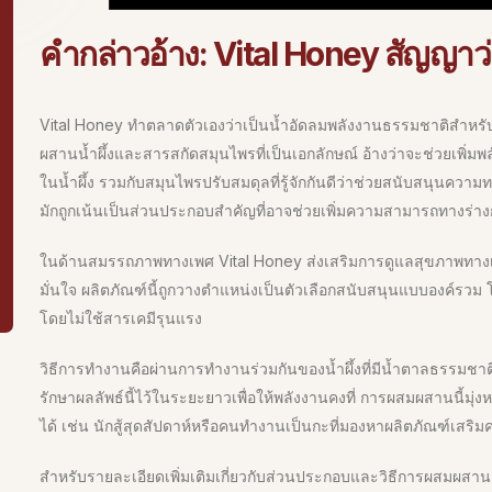
คำกล่าวอ้าง: Vital Honey สัญญา
Vital Honey ทำตลาดตัวเองว่าเป็นน้ำอัดลมพลังงานธรรมชาติสำหร
ผสานน้ำผึ้งและสารสกัดสมุนไพรที่เป็นเอกลักษณ์ อ้างว่าจะช่วยเพิ
ในน้ำผึ้ง รวมกับสมุนไพรปรับสมดุลที่รู้จักกันดีว่าช่วยสนับสนุน
มักถูกเน้นเป็นส่วนประกอบสำคัญที่อาจช่วยเพิ่มความสามารถทางร่า
ในด้านสมรรถภาพทางเพศ Vital Honey ส่งเสริมการดูแลสุขภาพทางเ
มั่นใจ ผลิตภัณฑ์นี้ถูกวางตำแหน่งเป็นตัวเลือกสนับสนุนแบบองค์ร
โดยไม่ใช้สารเคมีรุนแรง
วิธีการทำงานคือผ่านการทำงานร่วมกันของน้ำผึ้งที่มีน้ำตาลธรรมชาติ
รักษาผลลัพธ์นี้ไว้ในระยะยาวเพื่อให้พลังงานคงที่ การผสมผสานนี้มุ่งหว
ได้ เช่น นักสู้สุดสัปดาห์หรือคนทำงานเป็นกะที่มองหาผลิตภัณฑ์เส
สำหรับรายละเอียดเพิ่มเติมเกี่ยวกับส่วนประกอบและวิธีการผสมผสา