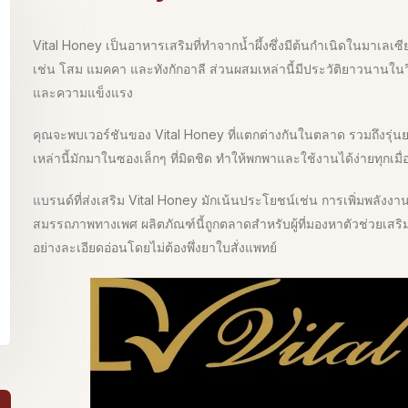
Vital Honey เป็นอาหารเสริมที่ทำจากน้ำผึ้งซึ่งมีต้นกำเนิดในมาเลเซีย
เช่น โสม แมคคา และทังกักอาลี ส่วนผสมเหล่านี้มีประวัติยาวนานในวิ
และความแข็งแรง
คุณจะพบเวอร์ชันของ Vital Honey ที่แตกต่างกันในตลาด รวมถึงรุ่นย
เหล่านี้มักมาในซองเล็กๆ ที่มิดชิด ทำให้พกพาและใช้งานได้ง่ายทุกเมื่อ
แบรนด์ที่ส่งเสริม Vital Honey มักเน้นประโยชน์เช่น การเพิ่มพลังง
สมรรถภาพทางเพศ ผลิตภัณฑ์นี้ถูกตลาดสำหรับผู้ที่มองหาตัวช่วยเ
อย่างละเอียดอ่อนโดยไม่ต้องพึ่งยาใบสั่งแพทย์