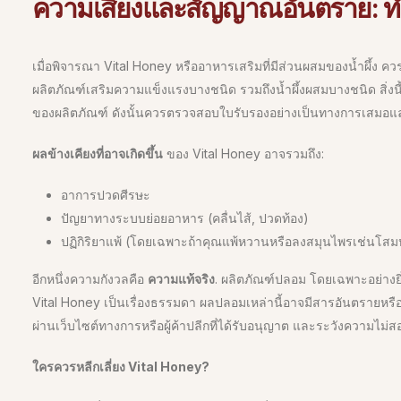
ความเสี่ยงและสัญญาณอันตราย: ทำ
เมื่อพิจารณา Vital Honey หรืออาหารเสริมที่มีส่วนผสมของน้ำผึ้ง คว
ผลิตภัณฑ์เสริมความแข็งแรงบางชนิด รวมถึงน้ำผึ้งผสมบางชนิด สิ่งน
ของผลิตภัณฑ์ ดังนั้นควรตรวจสอบใบรับรองอย่างเป็นทางการเสมอและซื
ผลข้างเคียงที่อาจเกิดขึ้น
ของ Vital Honey อาจรวมถึง:
อาการปวดศีรษะ
ปัญยาทางระบบย่อยอาหาร (คลื่นไส้, ปวดท้อง)
ปฏิกิริยาแพ้ (โดยเฉพาะถ้าคุณแพ้หวานหรือลงสมุนไพรเช่นโสมห
อีกหนึ่งความกังวลคือ
ความแท้จริง
. ผลิตภัณฑ์ปลอม โดยเฉพาะอย่าง
Vital Honey เป็นเรื่องธรรมดา ผลปลอมเหล่านี้อาจมีสารอันตรายหรื
ผ่านเว็บไซต์ทางการหรือผู้ค้าปลีกที่ได้รับอนุญาต และระวังความไม่
ใครควรหลีกเลี่ยง Vital Honey?