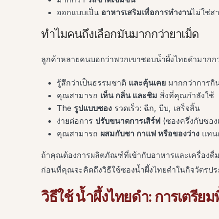
ออกแบบเป็น
อาหารเสริมเพื่อการทำงาน
ไม่ใช่ส
ทำไมคนถึงเลือกมันมากกว่ายาเม็ด
ลูกค้าหลายคนบอกว่าพวกเขาชอบน้ำผึ้งไทยดำมากกว่
รู้สึกว่าเป็นธรรมชาติ
และคุ้นเคย
มากกว่าการกิน
คุณสามารถ
เห็น กลิ่น และชิม
สิ่งที่คุณกำลังใช้
The
รูปแบบซอง
รวดเร็ว: ฉีก, บีบ, เสร็จสิ้น
ง่ายต่อการ
ปรับขนาดการเสิร์ฟ
(ซองครึ่งกับซองเ
คุณสามารถ
ผสมกับชา กาแฟ หรือของว่าง
แทนกา
ถ้าคุณต้องการผลิตภัณฑ์ที่เข้ากับอาหารและเครื่องดื่
ก่อนที่คุณจะคิดถึงวิธีใช้ซองน้ำผึ้งไทยดำในกิจวัตร
วิธีใช้ น้ำผึ้งไทยดำ: การเตรียม