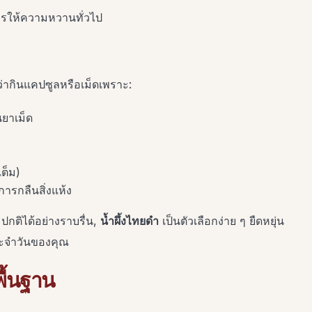
ารให้ความหวานทั่วไป
ากินแคปซูลหรือเม็ดเพราะ:
ยาเม็ด
ต็ม)
รกลืนสิ่งแห้ง
มปกติได้อย่างราบรื่น,
น้ำผึ้งไทยดำ
เป็นตัวเลือกง่าย ๆ ยืดหยุ่น
ประจำวันของคุณ
พื้นฐาน