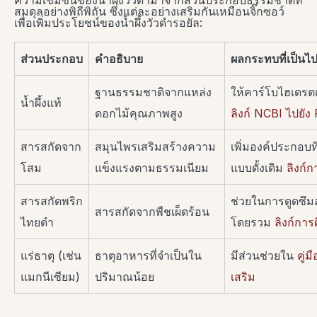
ความเข้มข้นของน้ำผึ้งวัวดำมาจากส่วนประกอบธรรมชาติที่
สมดุลอย่างพิถีพิถัน ซึ่งแต่ละอย่างเสริมกันเหมือนจิ๊กซอว์
เพื่อเพิ่มประโยชน์ของน้ำผึ้งวัวดำรอยัล:
ส่วนประกอบ
คำอธิบาย
ผลกระทบที่เป็นไปไ
ฐานธรรมชาติจากแหล่ง
ให้คาร์โบไฮเดรตเ
น้ำผึ้งแท้
ดอกไม้คุณภาพสูง
ลิงก์ NCBI ไปยั
สารสกัดจาก
สมุนไพรเสริมสร้างความ
เพิ่มองค์ประกอบท
โสม
แข็งแรงตามธรรมเนียม
แบบดั้งเดิม
ลิงก์
สารสกัดพริก
ช่วยในการดูดซึ
สารสกัดจากพืชเผ็ดร้อน
ไทยดำ
โดยรวม
ลิงก์กา
แร่ธาตุ (เช่น
ธาตุอาหารที่จำเป็นใน
มีส่วนช่วยใน
คู่
แมกนีเซียม)
ปริมาณน้อย
เสริม