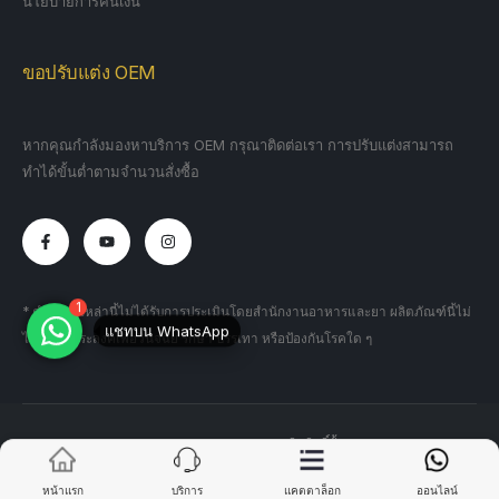
นโยบายการคืนเงิน
ขอปรับแต่ง OEM
หากคุณกำลังมองหาบริการ OEM กรุณาติดต่อเรา การปรับแต่งสามารถ
ทำได้ขั้นต่ำตามจำนวนสั่งซื้อ
* คำแถลงเหล่านี้ไม่ได้รับการประเมินโดยสำนักงานอาหารและยา ผลิตภัณฑ์นี้ไม่
1
ได้มีวัตถุประสงค์เพื่อวินิจฉัย รักษา บรรเทา หรือป้องกันโรคใด ๆ
แชทบน WhatsApp
MaxedMale © 2025. สงวนลิขสิทธิ์ทั้งหมด
หน้าแรก
บริการ
แคตตาล็อก
ออนไลน์