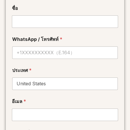
ชื่อ
WhatsApp / โทรศัพท์
*
ประเทศ
*
โ
อีเมล
*
ท
ร
ศั
พ
ท์
ชื่