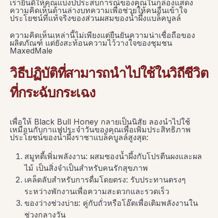
เรายินดีให้คุณแบ่งปประสบการณ์ของคุณในกล่องแสดง
ความคิดเห็นด้านล่างบทความเพื่อช่วยให้คนอื่นเข้าใจ
ประโยชน์ที่แท้จริงของส่วนผสมของน้ำผึ้งแบล็คบูลล์
ความคิดเห็นเหล่านี้ไม่เพียงแต่ยืนยันความน่าเชื่อถือของ
ผลิตภัณฑ์ แต่ยังสะท้อนความไว้วางใจของชุมชน
MaxedMale
วิธีปฏิบัติที่สามารถนำไปใช้ในวิถีชีวิต
ที่กระฉับกระเฉง
เพื่อให้ Black Bull Honey กลายเป็นนิสัย ลองนำไปใช้
เหมือนกับกาแฟประจำวันของคุณเพื่อเพิ่มประสิทธิภาพ
ประโยชน์ของน้ำผึ้งราชาแบล็คบูลล์สูงสุด:
สมูทตี้เพิ่มพลังงาน: ผสมซองน้ำผึ้งกับโปรตีนผงและผล
ไม้ เป็นสิ่งจำเป็นสำหรับคนรักสุขภาพ
เคล็ดลับสำหรับการดื่มโดยตรง: รับประทานตรงๆ
ระหว่างพักงานเพื่อความสะดวกและรวดเร็ว
ของว่างช่วงบ่าย: คู่กับถั่วหรือโอ๊ตเพื่อเติมพลังงานใน
ช่วงกลางวัน