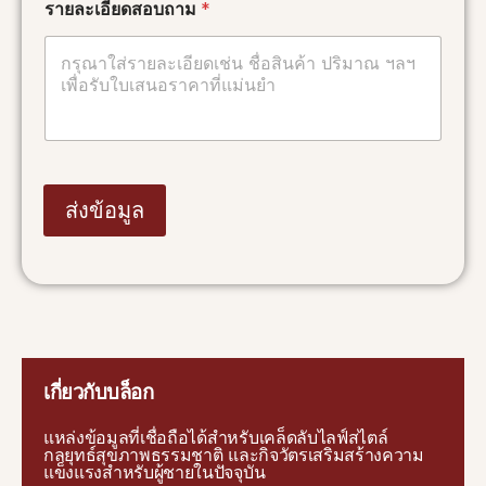
รายละเอียดสอบถาม
*
อ
ร
า
ย
ล
ะ
เ
อี
ย
ด
ส่งข้อมูล
ชื่
อ
เกี่ยวกับบล็อก
แหล่งข้อมูลที่เชื่อถือได้สำหรับเคล็ดลับไลฟ์สไตล์
กลยุทธ์สุขภาพธรรมชาติ และกิจวัตรเสริมสร้างความ
แข็งแรงสำหรับผู้ชายในปัจจุบัน