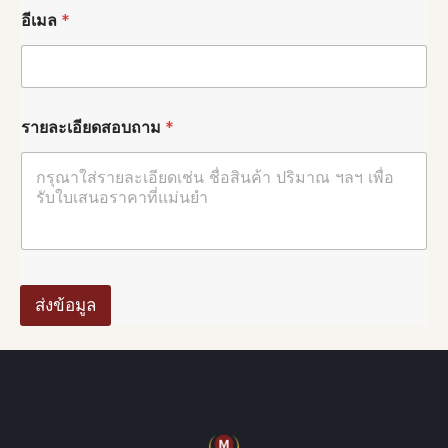
อีเมล
*
W
รายละเอียดสอบถาม
*
h
a
t
s
A
p
p
W
h
a
ส่งข้อมูล
t
s
A
p
p
ร
า