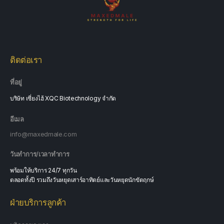
ย
ล
ะ
เ
อี
ย
ติดต่อเรา
ด
ส
อ
ที่อยู่
บ
ถ
บริษัท เซี่ยงไฮ้ XQC Biotechnology จำกัด
า
ม
อีเมล
info@maxedmale.com
วันทำการ/เวลาทำการ
พร้อมให้บริการ 24/7 ทุกวัน
ตลอดทั้งปี รวมถึงวันหยุดเสาร์อาทิตย์และวันหยุดนักขัตฤกษ์
ฝ่ายบริการลูกค้า