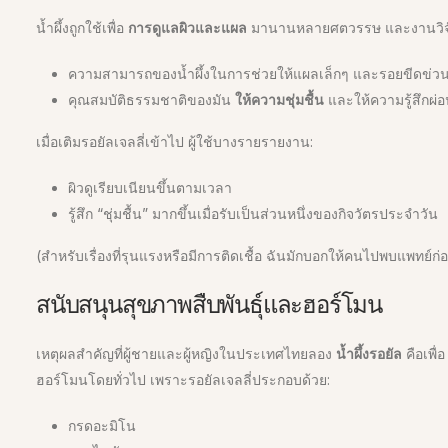
น้ำผึ้งถูกใช้เพื่อ
การดูแลผิวและแผล
มานานหลายศตวรรษ และงานวิจัยด
ความสามารถของน้ำผึ้งในการช่วยให้แผลเล็กๆ และรอยขีดข่
คุณสมบัติธรรมชาติของมัน
ให้ความชุ่มชื้น
และให้ความรู้สึกผ่
เมื่อเติมรอยัลเจลลี่เข้าไป ผู้ใช้บางรายรายงาน:
ผิวดูเรียบเนียนขึ้นตามเวลา
รู้สึก “ชุ่มชื้น” มากขึ้นเมื่อรับเป็นส่วนหนึ่งของกิจวัตรประจำวัน
(สำหรับเรื่องที่รุนแรงหรือมีการติดเชื้อ ฉันมักบอกให้คนไปพบแพทย์ก่อน
สนับสนุนสุขภาพสืบพันธุ์และฮอร์โมน
เหตุผลสำคัญที่ผู้ชายและผู้หญิงในประเทศไทยลอง
น้ำผึ้งรอยัล
คือเพื่
ฮอร์โมนโดยทั่วไป เพราะรอยัลเจลลี่ประกอบด้วย:
กรดอะมิโน