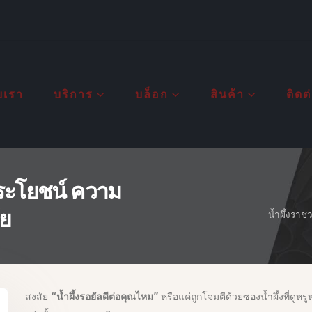
ับเรา
บริการ
บล็อก
สินค้า
ติดต
ประโยชน์ ความ
ัย
น้ำผึ้งรา
สงสัย
“น้ำผึ้งรอยัลดีต่อคุณไหม”
หรือแค่ถูกโจมตีด้วยซองน้ำผึ้งที่ดู