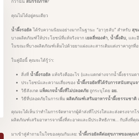
กว่านั้น
สมรรถภาพ
?
คุณไม่ได้อยู่คนเดียว
น้ำผึ้งรอยัล
ได้รับความนิยมอย่างมากในฐานะ “อาวุธลับ” สำหรับ
สุ
บางผลิตภัณฑ์ให้ประโยชน์ที่แท้จริงจาก
เยลลี่ทองคำ
,
น้ำผึ้งดิบ
, และอ
ในขณะที่บางผลิตภัณฑ์เต็มไปด้วยยาแฝงและสารเติมแต่งราคาถูกที่อา
ในคู่มือนี้ คุณจะได้รู้ว่า:
สิ่งที่
น้ำผึ้งรอยัล
แท้จริงคืออะไร (และแตกต่างจากน้ำผึ้งธรรมดา
ประโยชน์และความเสี่ยงของ
น้ำผึ้งรอยัลที่ได้รับการสนับสนุนจ
วิธีสังเกต
แพ็คเกจน้ำผึ้งที่ไม่ปลอดภัย
ถูกระบุโดย
อย.
วิธีที่ปลอดภัยในการเพิ่ม
ผลิตภัณฑ์เสริมอาหารน้ำผึ้งธรรมชาติ
เ
คุณจะได้เห็นว่าทำไมการจัดหาจากผู้ค้าส่งที่โปร่งใสและส่งตรงจาก
ผลิตภัณฑ์เสริมอาหารจากผึ้งที่สะอาดและมีประสิทธิภาพ… กับสิ่งที่ค
มาเข้าสู่คำถามในใจของคุณกันเลย:
น้ำผึ้งรอยัลดีต่อสุขภาพของคุณจ