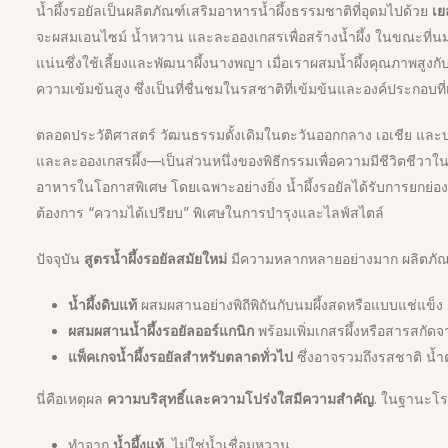
น้ำผึ้งรอยัลเป็นผลิตภัณฑ์เสริมอาหารน้ำผึ้งธรรมชาติที่อุดมไปด้วย
เย
จะผสมเอนไซม์ น้ำหวาน และละอองเกสรเพื่อสร้างน้ำผึ้ง ในขณะที่นม
แน่นซึ่งใช้เลี้ยงและพัฒนาผึ้งนางพญา เมื่อเราผสมน้ำผึ้งคุณภาพสูงกั
ความเข้มข้นสูง ซึ่งเป็นที่ชื่นชมในรสชาติที่เข้มข้นและองค์ประกอบที
ตลอดประวัติศาสตร์ วัฒนธรรมดั้งเดิมในตะวันออกกลาง เอเชีย และ
และละอองเกสรผึ้ง—เป็นส่วนหนึ่งของพิธีกรรมเพื่อความมีชีวิตชีวา
อาหารในโอกาสพิเศษ โดยเฉพาะอย่างยิ่ง น้ำผึ้งรอยัลได้รับการยกย่องมา
ต้องการ “ความได้เปรียบ” พิเศษในการบำรุงและไลฟ์สไตล์
ปัจจุบัน
สูตรน้ำผึ้งรอยัลสมัยใหม่
มีความหลากหลายอย่างมาก ผลิตภัณ
น้ำผึ้งดิบแท้
ผสมผสานอย่างพิถีพิถันกับนมผึ้งสดหรือแบบแช่แข็ง
ผสมผสานน้ำผึ้งรอยัลออร์แกนิก
พร้อมเพิ่มเกสรผึ้งหรือสารสกัด
แพ็คเกจน้ำผึ้งรอยัลสำหรับตลาดทั่วไป
ซึ่งอาจรวมถึงรสชาติ น้ำต
นี่คือเหตุผล
ความบริสุทธิ์และความโปร่งใสมีความสำคัญ
. ในฐานะโรงง
ทำจาก
น้ำผึ้งแท้
, ไม่ใช่น้ำเชื่อมหวาน