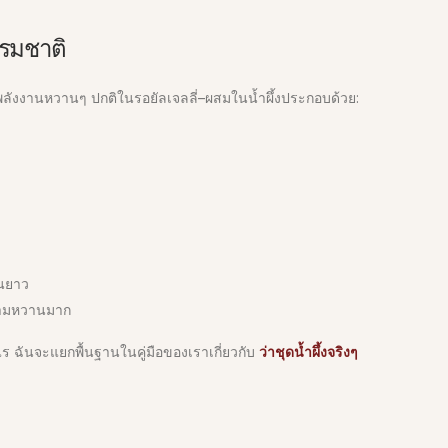
รรมชาติ
มพลังงานหวานๆ ปกติในรอยัลเจลลี่–ผสมในน้ำผึ้งประกอบด้วย:
านยาว
ความหวานมาก
งไร ฉันจะแยกพื้นฐานในคู่มือของเราเกี่ยวกับ
ว่าชุดน้ำผึ้งจริงๆ