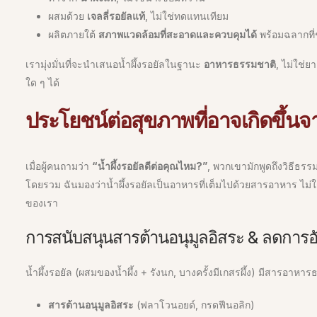
ผสมด้วย
เจลลี่รอยัลแท้
, ไม่ใช่ทดแทนเทียม
ผลิตภายใต้
สภาพแวดล้อมที่สะอาดและควบคุมได้
พร้อมฉลากที่
เรามุ่งมั่นที่จะนำเสนอน้ำผึ้งรอยัลในฐานะ
อาหารธรรมชาติ
, ไม่ใช่ย
ใด ๆ ได้
ประโยชน์ต่อสุขภาพที่อาจเกิดขึ้นจา
เมื่อผู้คนถามว่า
“น้ำผึ้งรอยัลดีต่อคุณไหม?”
, พวกเขามักพูดถึงวิธีธ
โดยรวม ฉันมองว่าน้ำผึ้งรอยัลเป็นอาหารที่เต็มไปด้วยสารอาหาร ไ
ของเรา
การสนับสนุนสารต้านอนุมูลอิสระ & ลดการอ
น้ำผึ้งรอยัล (ผสมของน้ำผึ้ง + รังนก, บางครั้งมีเกสรผึ้ง) มีสารอาหาร
สารต้านอนุมูลอิสระ
(ฟลาโวนอยด์, กรดฟีนอลิก)