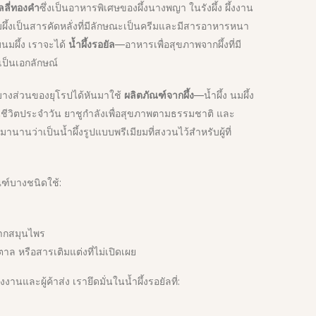
ลลี่ทองคำ
ซึ่งเป็นอาหารพิเศษของผึ้งนางพญา ในรังผึ้ง ผึ้งงาน
ผึ้งเป็นสารคัดหลั่งที่มีลักษณะเป็นครีมและมีสารอาหารหนา
บนมผึ้ง เราจะได้
น้ำผึ้งรอยัล
—อาหารเพื่อสุขภาพจากผึ้งที่มี
่เป็นเอกลักษณ์
บางส่วนของยุโรปได้หันมาใช้
ผลิตภัณฑ์จากผึ้ง
—น้ำผึ้ง นมผึ้ง
ในชีวิตประจำวัน ยาชูกำลังเพื่อสุขภาพตามธรรมชาติ และ
นานว่าเป็นน้ำผึ้งรูปแบบพรีเมียมที่สงวนไว้สำหรับผู้ที่
ฑ์บางชนิดใช้:
จากสมุนไพร
าล หรือสารเติมแต่งที่ไม่เปิดเผย
านและผู้ค้าส่ง เรายึดมั่นในน้ำผึ้งรอยัลที่: