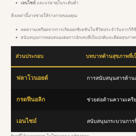
เอนไซม์
และแร่ธาตุในระดับต่ำ
สิ่งเหล่านี้อาจช่วยให้ร่างกายของคุณ:
ลดความเครียดจากการเกิดออกซิเดชันในชีวิตประจำวันจากวิถีชีวิ
สนับสนุนการตอบสนองต่อการอักเสบที่เป็นปกติและดีต่อสุขภา
ส่วนประกอบ
บทบาทด้านสุขภาพที่เป
ฟลาโวนอยด์
การสนับสนุนสารต้านอน
กรดฟีนอลิก
ช่วยต่อต้านความเครี
เอนไซม์
สนับสนุนกระบวนการฟ
*ผลที่ได้จากอาหาร ไม่ใช่ผลทางเภสัชกรรม