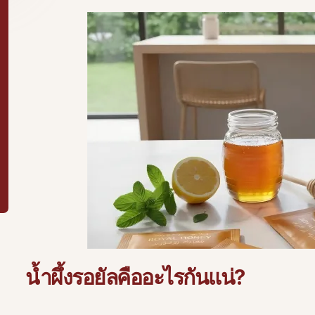
น้ำผึ้งรอยัลคืออะไรกันแน่?