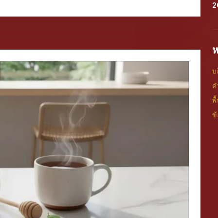
2
ห
บ
ค
พ
ข้