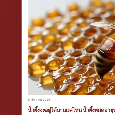
17 ธันวาคม 2025
น้ำผึ้งจะอยู่ได้นานแค่ไหน น้ำผึ้งหมดอายุห