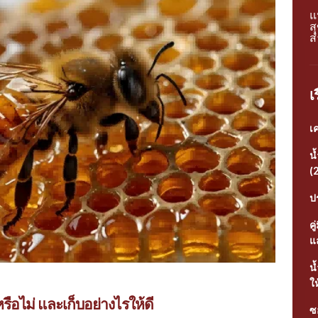
แ
ส
ส
เ
เ
น
(
ป
ค
แ
น้
ให
รือไม่ และเก็บอย่างไรให้ดี
ซอ