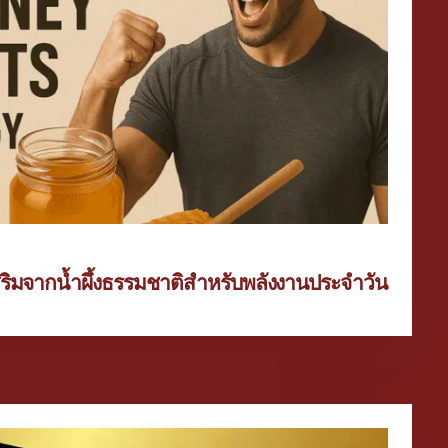
สริมจากน้ำผึ้งธรรมชาติสำหรับพลังงานประจำวัน